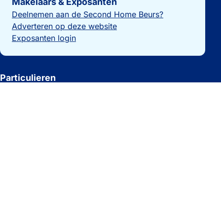
Makelaars & Exposanten
Deelnemen aan de Second Home Beurs?
Adverteren op deze website
Exposanten login
Particulieren
Vakantiewoning verkopen?
Beheer je woning
Laatste nieuws
Woningzoekers
Overzicht makelaars
Huis kopen in Spanje
Huis kopen in Noorwegen
Recreatiewoningen te koop
Vakantiewoning kopen