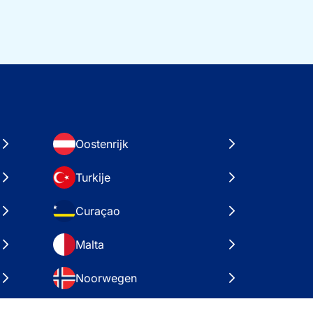
Oostenrijk
Turkije
Curaçao
Malta
Noorwegen
Kroatië