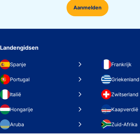
Aanmelden
Landengidsen
Spanje
Frankrijk
Portugal
Griekenland
Italië
Zwitserland
Hongarije
Kaapverdië
Aruba
Zuid-Afrika
Zweden
Verenigde S