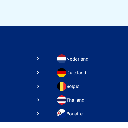
Nederland
Duitsland
België
Thailand
Bonaire
taten
VAE – Dubai