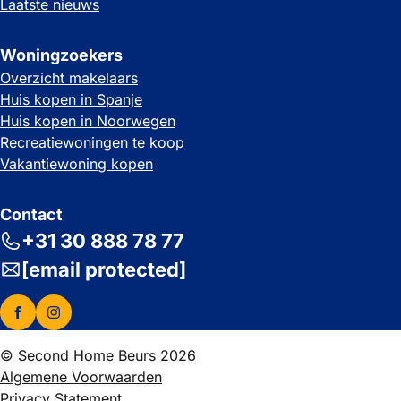
Laatste nieuws
Woningzoekers
Overzicht makelaars
Huis kopen in Spanje
Huis kopen in Noorwegen
Recreatiewoningen te koop
Vakantiewoning kopen
Contact
+31 30 888 78 77
[email protected]
© Second Home Beurs 2026
Algemene Voorwaarden
Privacy Statement