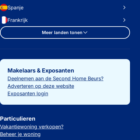
Spanje
Frankrijk
Meer landen tonen
Belangrijke links
Makelaars & Exposanten
Deelnemen aan de Second Home Beurs?
Adverteren op deze website
Exposanten login
Particulieren
Vakantiewoning verkopen?
Beheer je woning