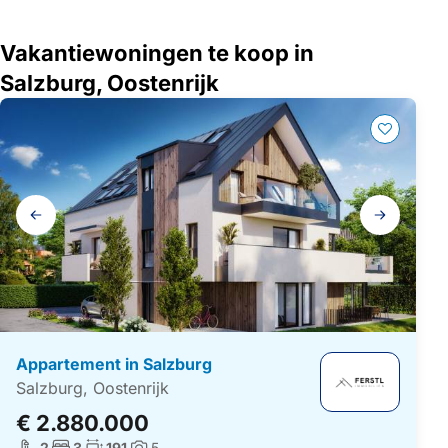
Vakantiewoningen te koop in
Salzburg, Oostenrijk
Galerij
navigatie
Appartement in Salzburg
Salzburg, Oostenrijk
€ 2.880.000
Aantal badkamers:
Aantal slaapkamers:
Woonoppervlakte:
2
3
191
5