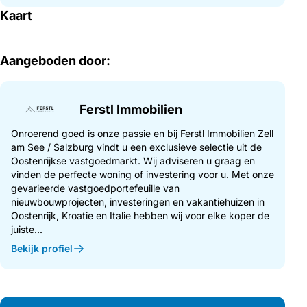
Start bouw: 15/03/2026
Kaart
Geschatte oplevering: zomer 2027
Het pand wordt sleutelklaar opgeleverd. De visualisaties dienen
Aangeboden door:
als impressie en zijn onderhevig aan wijzigingen volgens het
uitvoeringsplan. Het is mogelijk om speciale wensen of
aanpassingen aan de plattegrond te doen op verzoek van de
klant binnen het kader van de bouwkundige en juridische
Ferstl Immobilien
mogelijkheden. Het interieur is niet inbegrepen in de
aankoopprijs.
Onroerend goed is onze passie en bij Ferstl Immobilien Zell
am See / Salzburg vindt u een exclusieve selectie uit de
Op verzoek sturen we je graag de bouw- en
Oostenrijkse vastgoedmarkt. Wij adviseren u graag en
uitrustingsbeschrijving toe.
vinden de perfecte woning of investering voor u. Met onze
gevarieerde vastgoedportefeuille van
nieuwbouwprojecten, investeringen en vakantiehuizen in
De transactie wordt uitgevoerd in overeenstemming met de
Oostenrijk, Kroatie en Italie hebben wij voor elke koper de
BTVG.
juiste...
Aigen is een van de meest exclusieve en gewilde woonwijken in
Bekijk profiel
de stad Salzburg. De chique wijk in het zuidoosten van de
festivalstad combineert rust, natuur en stedelijke
levenskwaliteit op het hoogste niveau. Genesteld tussen de
Gaisberg en de rivier de Salzach biedt Aigen een idyllische