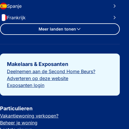
Spanje
Frankrijk
Meer landen tonen
Belangrijke links
Makelaars & Exposanten
Deelnemen aan de Second Home Beurs?
Adverteren op deze website
Exposanten login
Particulieren
Vakantiewoning verkopen?
Beheer je woning