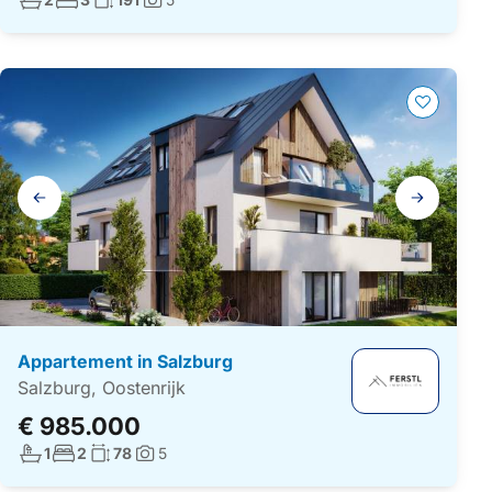
Foto's:
Galerij
navigatie
Appartement in Salzburg
Salzburg, Oostenrijk
€ 985.000
Aantal badkamers:
Aantal slaapkamers:
Woonoppervlakte:
1
2
78
5
Foto's: