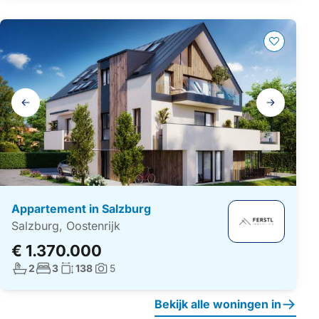
Galerij
navigatie
Appartement in Salzburg
Salzburg, Oostenrijk
€ 1.370.000
Aantal badkamers:
Aantal slaapkamers:
Woonoppervlakte:
2
3
138
5
Foto's:
Bekijk alle woningen in