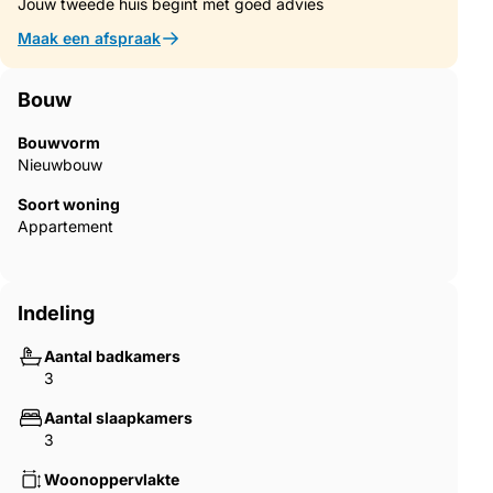
Jouw tweede huis begint met goed advies
opslagruimte voor je auto en zorgt voor aangename
temperaturen in je auto, zowel in de winter als op warme
Maak een afspraak
zomerdagen. Een personenlift brengt je comfortabel van de
ondergrondse parkeergarage naar je verdieping. Voor
Bouw
bestuurders van elektrische auto’s: er is een optie om
elektrische oplaadpunten te installeren, zodat je je auto
Bouwvorm
gemakkelijk en comfortabel kunt opladen.
Nieuwbouw
Thermische energie wordt geleverd door een duurzaam
Soort woning
luchtwarmtepompsysteem met een fotovoltaïsch systeem.
Appartement
Er is een optie om een zwembad te installeren in de
appartementen op de begane grond.
Indeling
TOP 4 / 1e verdieping
Een totaal van 146 m² woonoppervlak en 2 terrassen met een
Aantal badkamers
totale oppervlakte van 32 m² laten niets te wensen over.
3
De 4-kamerwoning is ruim bemeten en heeft in totaal 3
Aantal slaapkamers
slaapkamers, waarvan de 2 grootste slaapkamers zijn uitgerust
3
met een eigen kleedkamer en een eigen badkamer. De 3e
kamer is ideaal als logeerkamer, hobbykamer of kantoor.
Woonoppervlakte
De grote leefruimte is een combinatie van een open woon-