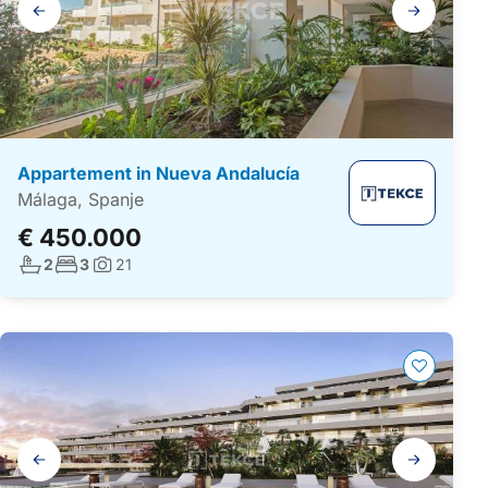
Galerij
navigatie
Appartement in Nueva Andalucía
Málaga, Spanje
€ 450.000
Aantal badkamers:
Aantal slaapkamers:
2
3
21
Foto's:
Galerij
navigatie