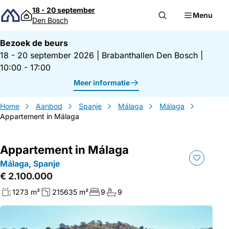
Direct naar inhoud
18 - 20 september
Menu
Den Bosch
Bezoek de beurs
18 - 20 september 2026
|
Brabanthallen Den Bosch
|
10:00 - 17:00
Meer informatie
Home
Aanbod
Spanje
Málaga
Málaga
Appartement in Málaga
Appartement in Málaga
Málaga, Spanje
€ 2.100.000
1273 m²
215635 m²
9
9