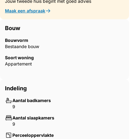
Jouw tweede huis begint met goed advies
In short, this country property is a paradise where nature meets
luxury in an unrivalled setting.
Maak een afspraak
Bouw
Bouwvorm
Bestaande bouw
Soort woning
Appartement
Indeling
Aantal badkamers
9
Aantal slaapkamers
9
Perceeloppervlakte