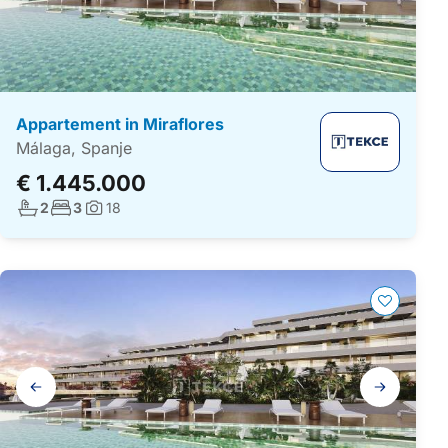
Appartement in Miraflores
Málaga, Spanje
€ 1.445.000
Aantal badkamers:
Aantal slaapkamers:
2
3
18
Foto's:
Galerij
navigatie