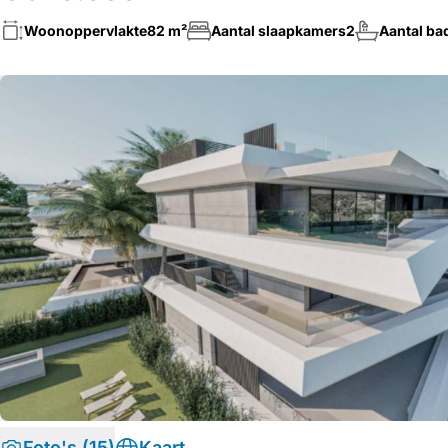
Woonoppervlakte
82 m²
Aantal slaapkamers
2
Aantal b
Foto's (15)
Kaart