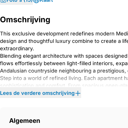
Omschrijving
This exclusive development redefines modern Medit
design and thoughtful luxury combine to create a lif
extraordinary.
Blending elegant architecture with spaces designed 
flows effortlessly between light-filled interiors, ex
Andalusian countryside neighbouring a prestigious,
Step into a world of refined living. Each apartment
sophistication and comfort. From spacious open-plan 
detail has been inspired with the owner in mind to en
Lees de verdere omschrijving
Picture yourself in a kitchen designed for both culina
serene bedroom suite for an indulgent escape at th
Algemeen