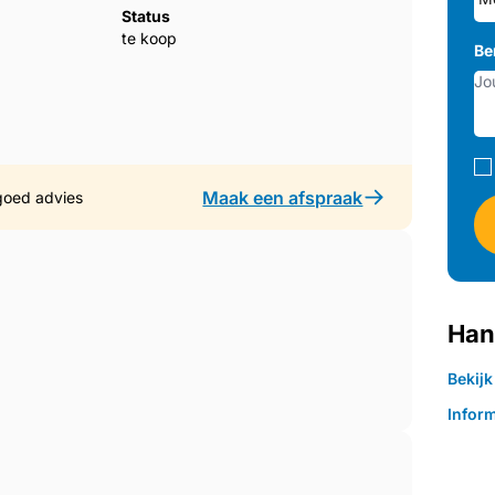
Status
te koop
Be
Maak een afspraak
goed advies
Han
Bekij
Inform