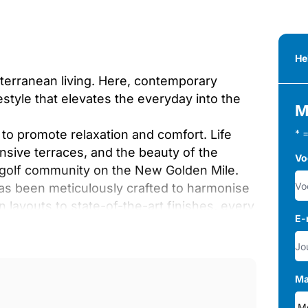
He
erranean living. Here, contemporary
estyle that elevates the everyday into the
M
to promote relaxation and comfort. Life
* 
pansive terraces, and the beauty of the
Vo
 golf community on the New Golden Mile.
 has been meticulously crafted to harmonise
layouts to state-of-the-art finishes, every
E-
rich your daily routines.
ry artistry and intimate gatherings, or a
e end of each day.
Ma