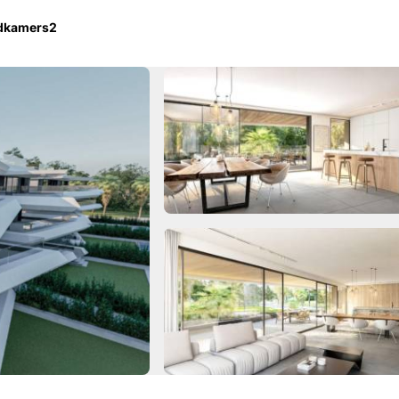
adkamers
2