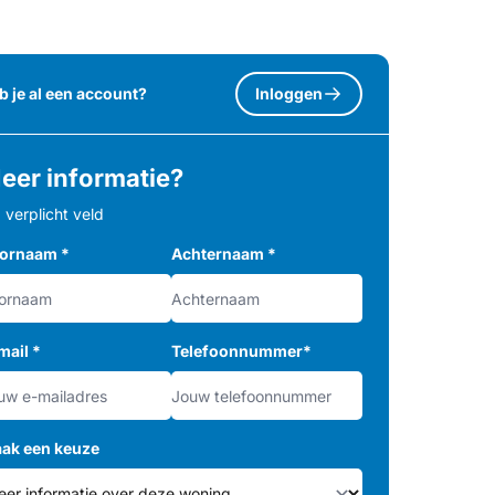
b je al een account?
Inloggen
eer informatie?
= verplicht veld
ornaam
*
Achternaam
*
mail
*
Telefoonnummer
*
ak een keuze