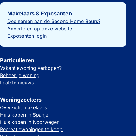
Belangrijke links
Makelaars & Exposanten
Deelnemen aan de Second Home Beurs?
Adverteren op deze website
Exposanten login
Particulieren
Vakantiewoning verkopen?
Beheer je woning
Laatste nieuws
Woningzoekers
Overzicht makelaars
Huis kopen in Spanje
Huis kopen in Noorwegen
Recreatiewoningen te koop