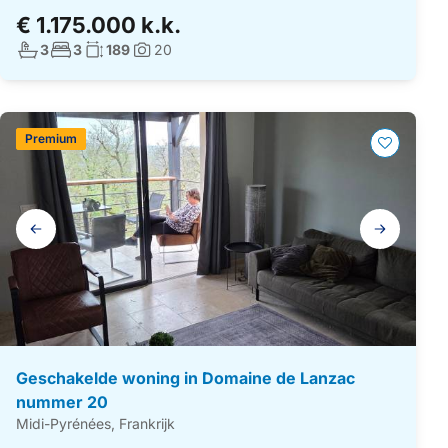
€ 1.175.000 k.k.
Aantal badkamers:
Aantal slaapkamers:
Woonoppervlakte:
3
3
189
20
Foto's:
Premium
Galerij
navigatie
Geschakelde woning in Domaine de Lanzac
nummer 20
Midi-Pyrénées, Frankrijk