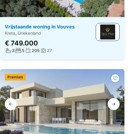
Vrijstaande woning in Vouves
Kreta, Griekenland
€ 749.000
Aantal badkamers:
Aantal slaapkamers:
Woonoppervlakte:
3
5
205
27
Foto's:
Premium
Galerij
navigatie