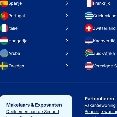
Spanje
Frankrijk
Portugal
Griekenland
Italië
Zwitserland
Hongarije
Kaapverdië
Aruba
Zuid-Afrika
Zweden
Verenigde S
Belangrijke links
Particulieren
Makelaars & Exposanten
Vakantiewoning
Deelnemen aan de Second
Beheer je wonin