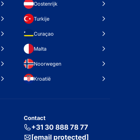
Oostenrijk
Turkije
Curaçao
Malta
Noorwegen
Kroatië
Contact
+31 30 888 78 77
[email protected]