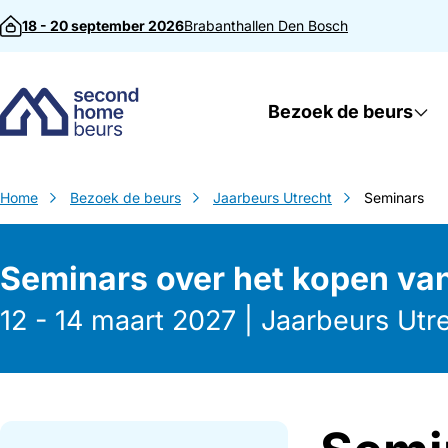
Direct naar inhoud
18 - 20 september 2026
Brabanthallen
Den Bosch
Bezoek de beurs
Home
Bezoek de beurs
Jaarbeurs Utrecht
Seminars
Seminars over het kopen va
12 - 14 maart 2027 | Jaarbeurs Utr
Direct naar inhoud
Direct naar z