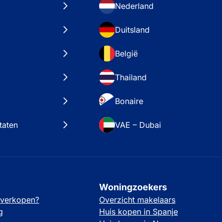
Nederland
Duitsland
België
Thailand
Bonaire
taten
VAE – Dubai
Woningzoekers
 verkopen?
Overzicht makelaars
g
Huis kopen in Spanje