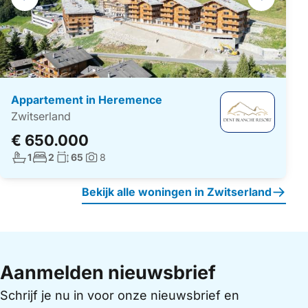
navigatie
Appartement in Heremence
Zwitserland
€ 650.000
Aantal badkamers:
Aantal slaapkamers:
Woonoppervlakte:
1
2
65
8
Foto's:
Bekijk alle woningen in Zwitserland
Aanmelden nieuwsbrief
Schrijf je nu in voor onze nieuwsbrief en