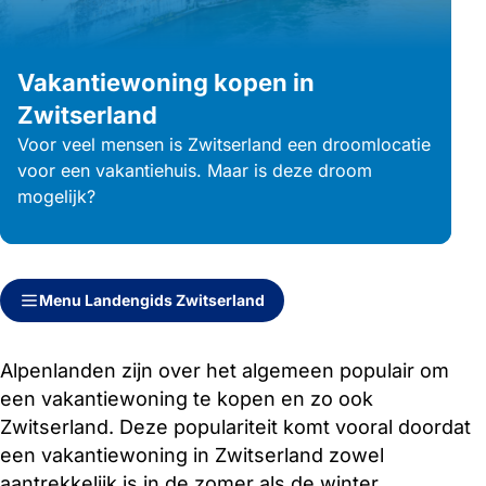
Vakantiewoning kopen in
Zwitserland
Voor veel mensen is Zwitserland een droomlocatie
voor een vakantiehuis. Maar is deze droom
mogelijk?
Direct naar inhoud
Direct naar zijbalk
Menu Landengids Zwitserland
Alpenlanden zijn over het algemeen populair om
een vakantiewoning te kopen en zo ook
Zwitserland. Deze populariteit komt vooral doordat
een vakantiewoning in Zwitserland zowel
aantrekkelijk is in de zomer als de winter.