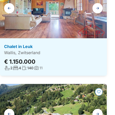
Galerij
navigatie
Chalet in Leuk
Wallis, Zwitserland
€ 1.150.000
Aantal badkamers:
Aantal slaapkamers:
Woonoppervlakte:
2
4
140
11
Foto's:
Galerij