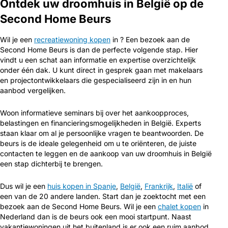
Ontdek uw droomhuis in België op de
Second Home Beurs
Wil je een
recreatiewoning kopen
in ? Een bezoek aan de
Second Home Beurs is dan de perfecte volgende stap. Hier
vindt u een schat aan informatie en expertise overzichtelijk
onder één dak. U kunt direct in gesprek gaan met makelaars
en projectontwikkelaars die gespecialiseerd zijn in en hun
aanbod vergelijken.
Woon informatieve seminars bij over het aankoopproces,
belastingen en financieringsmogelijkheden in België. Experts
staan klaar om al je persoonlijke vragen te beantwoorden. De
beurs is de ideale gelegenheid om u te oriënteren, de juiste
contacten te leggen en de aankoop van uw droomhuis in België
een stap dichterbij te brengen.
Dus wil je een
huis kopen in Spanje
,
België
,
Frankrijk
,
Italië
of
een van de 20 andere landen. Start dan je zoektocht met een
bezoek aan de Second Home Beurs. Wil je een
chalet kopen
in
Nederland dan is de beurs ook een mooi startpunt. Naast
vakantiewoningen uit het buitenland is er ook een ruim aanbod