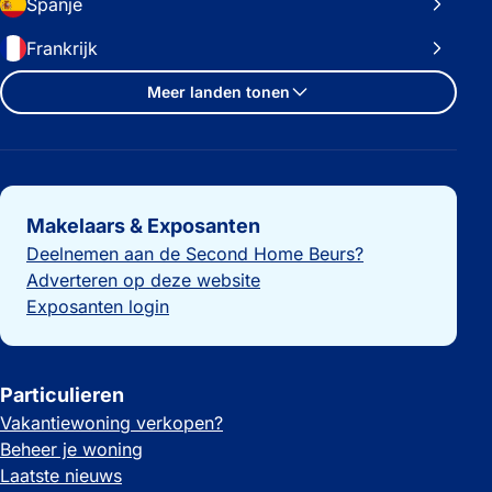
Spanje
Frankrijk
Meer landen tonen
Belangrijke links
Makelaars & Exposanten
Deelnemen aan de Second Home Beurs?
Adverteren op deze website
Exposanten login
Particulieren
Vakantiewoning verkopen?
Beheer je woning
Laatste nieuws