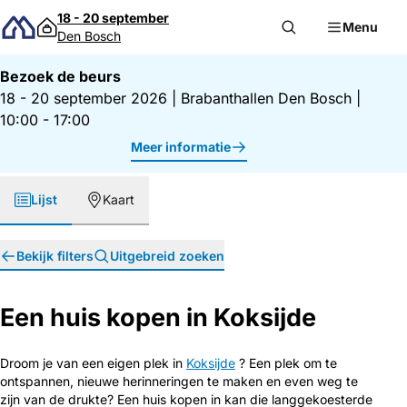
Direct naar inhoud
18 - 20 september
Menu
Den Bosch
Bezoek de beurs
18 - 20 september 2026
|
Brabanthallen Den Bosch
|
10:00 - 17:00
Meer informatie
Lijst
Kaart
Bekijk filters
Uitgebreid zoeken
Een huis kopen in Koksijde
Droom je van een eigen plek in
Koksijde
? Een plek om te
ontspannen, nieuwe herinneringen te maken en even weg te
zijn van de drukte? Een huis kopen in kan die langgekoesterde