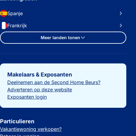
Spanje
Frankrijk
Meer landen tonen
Belangrijke links
Makelaars & Exposanten
Deelnemen aan de Second Home Beurs?
Adverteren op deze website
Exposanten login
Particulieren
Vakantiewoning verkopen?