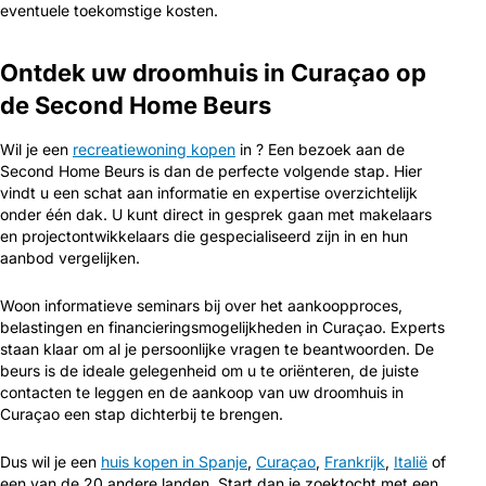
eventuele toekomstige kosten.
Ontdek uw droomhuis in Curaçao op
de Second Home Beurs
Wil je een
recreatiewoning kopen
in ? Een bezoek aan de
Second Home Beurs is dan de perfecte volgende stap. Hier
vindt u een schat aan informatie en expertise overzichtelijk
onder één dak. U kunt direct in gesprek gaan met makelaars
en projectontwikkelaars die gespecialiseerd zijn in en hun
aanbod vergelijken.
Woon informatieve seminars bij over het aankoopproces,
belastingen en financieringsmogelijkheden in Curaçao. Experts
staan klaar om al je persoonlijke vragen te beantwoorden. De
beurs is de ideale gelegenheid om u te oriënteren, de juiste
contacten te leggen en de aankoop van uw droomhuis in
Curaçao een stap dichterbij te brengen.
Dus wil je een
huis kopen in Spanje
,
Curaçao
,
Frankrijk
,
Italië
of
een van de 20 andere landen. Start dan je zoektocht met een