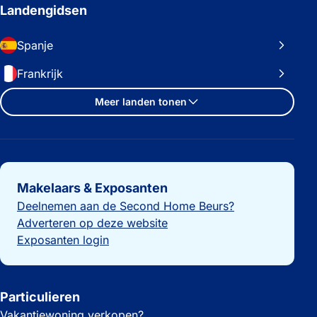
Landengidsen
Spanje
Frankrijk
Meer landen tonen
Belangrijke links
Makelaars & Exposanten
Deelnemen aan de Second Home Beurs?
Adverteren op deze website
Exposanten login
Particulieren
Vakantiewoning verkopen?