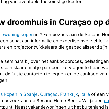
tting van eventuele toekomstige kosten.
w droomhuis in Curaçao op 
tiewoning kopen
in ? Een bezoek aan de Second Hom
u een schat aan informatie en expertise overzichtelij
s en projectontwikkelaars die gespecialiseerd zijn 
e seminars bij over het aankoopproces, belastingen
 staan klaar om al je persoonlijke vragen te beantwo
en, de juiste contacten te leggen en de aankoop va
ngen.
is kopen in Spanje
,
Curaçao
,
Frankrijk
,
Italië
of een v
en bezoek aan de Second Home Beurs. Wil je een
ch
rtpunt. Naast vakantiewoningen uit het buitenland i