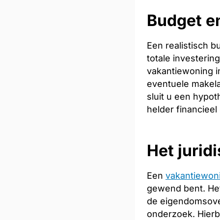
Budget en
Een realistisch 
totale investeri
vakantiewoning in
eventuele makela
sluit u een hypot
helder financieel
Het jurid
Een
vakantiewon
gewend bent. Het
de eigendomsoverd
onderzoek. Hierb