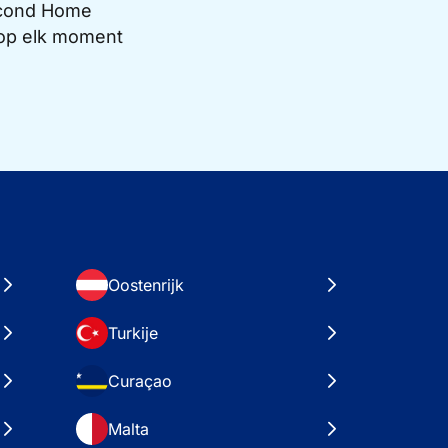
Second Home
e op elk moment
Oostenrijk
Turkije
Curaçao
Malta