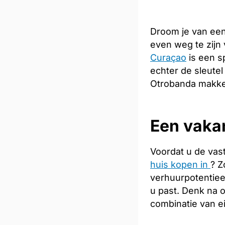
Droom je van een
even weg te zijn
Curaçao
is een s
echter de sleutel
Otrobanda makkel
Een vaka
Voordat u de vas
huis kopen in
? Z
verhuurpotentiee
u past. Denk na 
combinatie van e