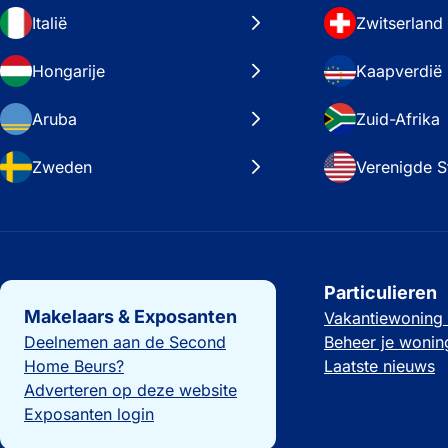
Italië
Zwitserland
Hongarije
Kaapverdië
Aruba
Zuid-Afrika
Zweden
Verenigde S
Belangrijke links
Particulieren
Makelaars & Exposanten
Vakantiewoning
Deelnemen aan de Second
Beheer je wonin
Home Beurs?
Laatste nieuws
Adverteren op deze website
Exposanten login