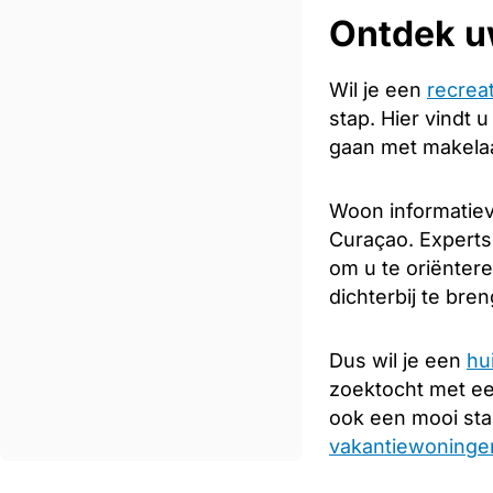
Ontdek u
Wil je een
recrea
stap. Hier vindt 
gaan met makelaar
Woon informatiev
Curaçao. Experts
om u te oriënter
dichterbij te bre
Dus wil je een
hu
zoektocht met e
ook een mooi sta
vakantiewoningen