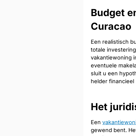
Budget en
Curacao
Een realistisch 
totale investeri
vakantiewoning in
eventuele makela
sluit u een hypot
helder financieel
Het jurid
Een
vakantiewon
gewend bent. Het