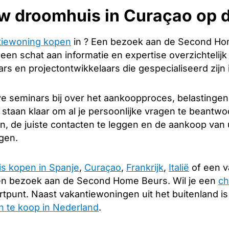
w droomhuis in Curaçao op 
tiewoning kopen
in ? Een bezoek aan de Second Hom
u een schat aan informatie en expertise overzichtelij
s en projectontwikkelaars die gespecialiseerd zijn 
e seminars bij over het aankoopproces, belastingen
 staan klaar om al je persoonlijke vragen te beantwo
en, de juiste contacten te leggen en de aankoop va
ngen.
is kopen in Spanje
,
Curaçao
,
Frankrijk
,
Italië
of een v
en bezoek aan de Second Home Beurs. Wil je een
ch
rtpunt. Naast vakantiewoningen uit het buitenland i
 te koop in Nederland
.