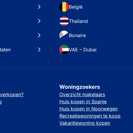
België
Thailand
Bonaire
taten
VAE – Dubai
Woningzoekers
 verkopen?
Overzicht makelaars
g
Huis kopen in Spanje
Huis kopen in Noorwegen
Recreatiewoningen te koop
Vakantiewoning kopen