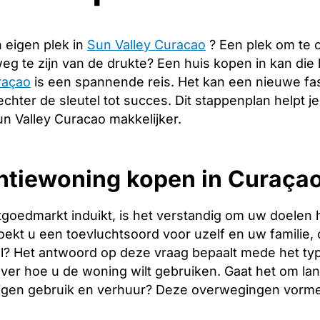
 eigen plek in
Sun Valley Curacao
? Een plek om te 
g te zijn van de drukte? Een huis kopen in kan die
raçao
is een spannende reis. Het kan een nieuwe fa
echter de sleutel tot succes. Dit stappenplan helpt j
n Valley Curacao makkelijker.
ntiewoning kopen in Curaçao
tgoedmarkt induikt, is het verstandig om uw doelen 
oekt u een toevluchtsoord voor uzelf en uw familie, o
l? Het antwoord op deze vraag bepaalt mede het type
over hoe u de woning wilt gebruiken. Gaat het om l
igen gebruik en verhuur? Deze overwegingen vormen