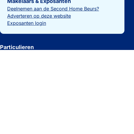
Makelaars & Exposanten
Deelnemen aan de Second Home Beurs?
Adverteren op deze website
Exposanten login
Particulieren
Vakantiewoning verkopen?
Beheer je woning
Laatste nieuws
Woningzoekers
Overzicht makelaars
Huis kopen in Spanje
Huis kopen in Noorwegen
Recreatiewoningen te koop
Vakantiewoning kopen