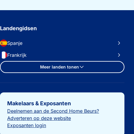
Landengidsen
Spanje
Frankrijk
Meer landen tonen
Belangrijke links
Makelaars & Exposanten
Deelnemen aan de Second Home Beurs?
Adverteren op deze website
Exposanten login