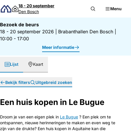
Direct naar inhoud
18 - 20 september
Menu
Den Bosch
Bezoek de beurs
18 - 20 september 2026
|
Brabanthallen Den Bosch
|
10:00 - 17:00
Meer informatie
Lijst
Kaart
Bekijk filters
Uitgebreid zoeken
Een huis kopen in Le Bugue
Droom je van een eigen plek in
Le Bugue
? Een plek om te
ontspannen, nieuwe herinneringen te maken en even weg te
zijn van de drukte? Een huis kopen in Aquitaine kan die