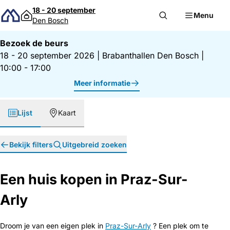
Direct naar inhoud
18 - 20 september
Menu
Den Bosch
Bezoek de beurs
18 - 20 september 2026
|
Brabanthallen Den Bosch
|
10:00 - 17:00
Meer informatie
Lijst
Kaart
Bekijk filters
Uitgebreid zoeken
Een huis kopen in Praz-Sur-
Arly
Droom je van een eigen plek in
Praz-Sur-Arly
? Een plek om te