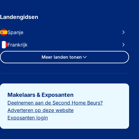
Landengidsen
Spanje
Frankrijk
Meer landen tonen
Belangrijke links
Makelaars & Exposanten
Deelnemen aan de Second Home Beurs?
Adverteren op deze website
Exposanten login