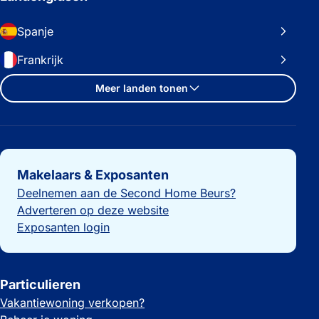
Spanje
Frankrijk
Meer landen tonen
Belangrijke links
Makelaars & Exposanten
Deelnemen aan de Second Home Beurs?
Adverteren op deze website
Exposanten login
Particulieren
Vakantiewoning verkopen?