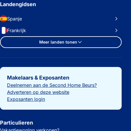
Landengidsen
Spanje
Frankrijk
Meer landen tonen
Belangrijke links
Makelaars & Exposanten
Deelnemen aan de Second Home Beurs?
Adverteren op deze website
Exposanten login
Particulieren
Vakantiewoning verkopen?