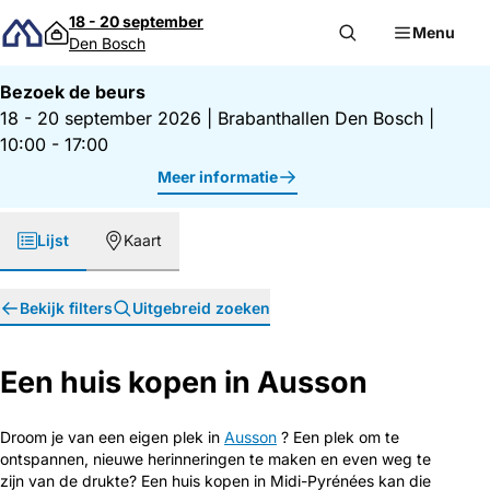
Direct naar inhoud
18 - 20 september
Menu
Den Bosch
Bezoek de beurs
18 - 20 september 2026
|
Brabanthallen Den Bosch
|
10:00 - 17:00
Meer informatie
Lijst
Kaart
Bekijk filters
Uitgebreid zoeken
Een huis kopen in Ausson
Droom je van een eigen plek in
Ausson
? Een plek om te
ontspannen, nieuwe herinneringen te maken en even weg te
zijn van de drukte? Een huis kopen in Midi-Pyrénées kan die