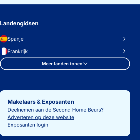
Landengidsen
Spanje
Frankrijk
Meer landen tonen
Belangrijke links
Makelaars & Exposanten
Deelnemen aan de Second Home Beurs?
Adverteren op deze website
Exposanten login