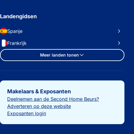
Landengidsen
Spanje
Frankrijk
Meer landen tonen
Belangrijke links
Makelaars & Exposanten
Deelnemen aan de Second Home Beurs?
Adverteren op deze website
Exposanten login