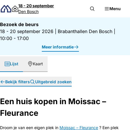
Direct naar inhoud
18 - 20 september
Menu
Den Bosch
Bezoek de beurs
18 - 20 september 2026
|
Brabanthallen Den Bosch
|
10:00 - 17:00
Meer informatie
Lijst
Kaart
Bekijk filters
Uitgebreid zoeken
Een huis kopen in Moissac –
Fleurance
Droom je van een eigen plek in
Moissac – Fleurance
? Een plek