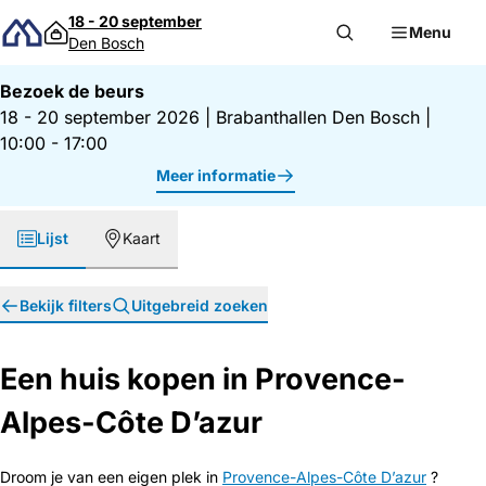
Direct naar inhoud
18 - 20 september
Menu
Den Bosch
Bezoek de beurs
18 - 20 september 2026
|
Brabanthallen Den Bosch
|
10:00 - 17:00
Meer informatie
Lijst
Kaart
Bekijk filters
Uitgebreid zoeken
Een huis kopen in Provence-
Alpes-Côte D’azur
Droom je van een eigen plek in
Provence-Alpes-Côte D’azur
?