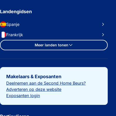
Landengidsen
Spanje
Frankrijk
Meer landen tonen
Belangrijke links
Makelaars & Exposanten
Deelnemen aan de Second Home Beurs?
Adverteren op deze website
Exposanten login