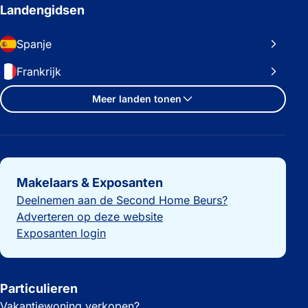
Landengidsen
Spanje
Frankrijk
Meer landen tonen
Belangrijke links
Makelaars & Exposanten
Deelnemen aan de Second Home Beurs?
Adverteren op deze website
Exposanten login
Particulieren
Vakantiewoning verkopen?