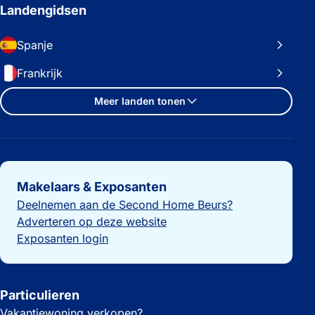
Landengidsen
Spanje
Frankrijk
Meer landen tonen
Belangrijke links
Makelaars & Exposanten
Deelnemen aan de Second Home Beurs?
Adverteren op deze website
Exposanten login
Particulieren
Vakantiewoning verkopen?