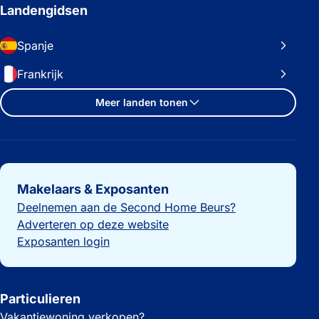
Landengidsen
Spanje
Frankrijk
Meer landen tonen
Belangrijke links
Makelaars & Exposanten
Deelnemen aan de Second Home Beurs?
Adverteren op deze website
Exposanten login
Particulieren
Vakantiewoning verkopen?