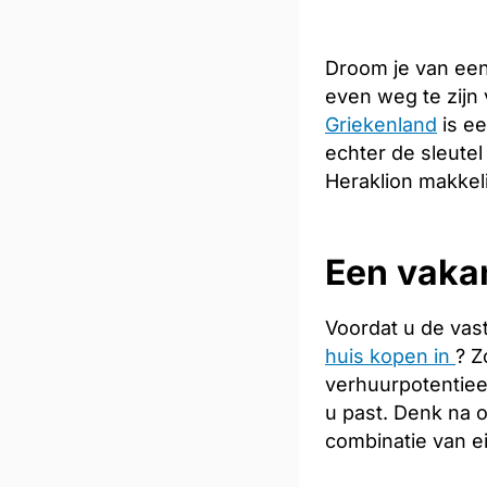
Droom je van een
even weg te zijn
Griekenland
is ee
echter de sleutel
Heraklion makkeli
Een vakan
Voordat u de vas
huis kopen in
? Z
verhuurpotentiee
u past. Denk na 
combinatie van e