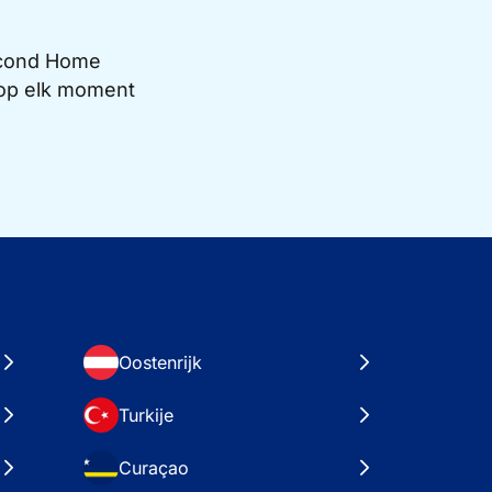
Second Home
e op elk moment
Oostenrijk
Turkije
Curaçao