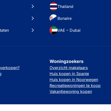
Thailand
Bonaire
taten
VAE – Dubai
Woningzoekers
 verkopen?
Overzicht makelaars
g
Huis kopen in Spanje
Huis kopen in Noorwegen
Recreatiewoningen te koop
Vakantiewoning kopen