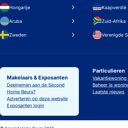
Hongarije
Kaapverdië
Aruba
Zuid-Afrika
Zweden
Verenigde S
Belangrijke links
Particulieren
Makelaars & Exposanten
Vakantiewoning
Deelnemen aan de Second
Beheer je wonin
Home Beurs?
Laatste nieuws
Adverteren op deze website
Exposanten login