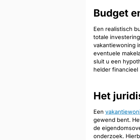
Budget en
Een realistisch 
totale investeri
vakantiewoning in
eventuele makela
sluit u een hypot
helder financieel
Het jurid
Een
vakantiewon
gewend bent. Het
de eigendomsoverd
onderzoek. Hierb