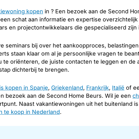
tiewoning kopen
in ? Een bezoek aan de Second Hom
u een schat aan informatie en expertise overzichtelij
s en projectontwikkelaars die gespecialiseerd zijn 
e seminars bij over het aankoopproces, belastingen
rts staan klaar om al je persoonlijke vragen te bea
 te oriënteren, de juiste contacten te leggen en d
tap dichterbij te brengen.
is kopen in Spanje
,
Griekenland
,
Frankrijk
,
Italië
of ee
en bezoek aan de Second Home Beurs. Wil je een
ch
rtpunt. Naast vakantiewoningen uit het buitenland i
 te koop in Nederland
.