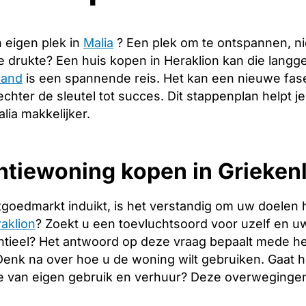
 eigen plek in
Malia
? Een plek om te ontspannen, n
de drukte? Een huis kopen in Heraklion kan die lang
land
is een spannende reis. Het kan een nieuwe fase
echter de sleutel tot succes. Dit stappenplan helpt j
lia makkelijker.
tiewoning kopen in Griekenl
tgoedmarkt induikt, is het verstandig om uw doelen 
aklion
? Zoekt u een toevluchtsoord voor uzelf en uw 
tieel? Het antwoord op deze vraag bepaalt mede het
. Denk na over hoe u de woning wilt gebruiken. Gaat
e van eigen gebruik en verhuur? Deze overwegingen