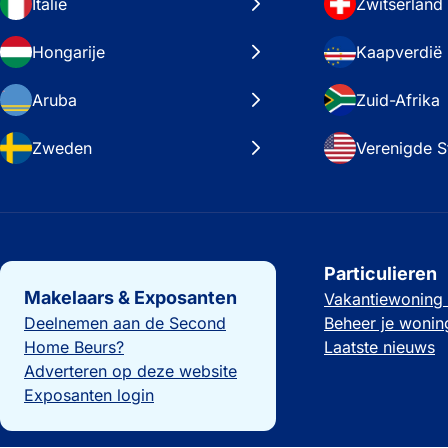
Italië
Zwitserland
Hongarije
Kaapverdië
Aruba
Zuid-Afrika
Zweden
Verenigde S
Belangrijke links
Particulieren
Makelaars & Exposanten
Vakantiewoning
Deelnemen aan de Second
Beheer je wonin
Home Beurs?
Laatste nieuws
Adverteren op deze website
Exposanten login