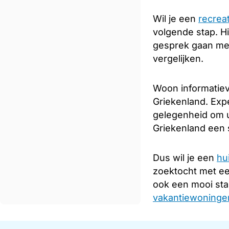
Wil je een
recrea
volgende stap. Hi
gesprek gaan met
vergelijken.
Woon informatiev
Griekenland. Expe
gelegenheid om u
Griekenland een s
Dus wil je een
hu
zoektocht met e
ook een mooi sta
vakantiewoningen