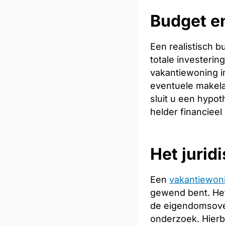
Budget en
Een realistisch 
totale investeri
vakantiewoning in
eventuele makela
sluit u een hypot
helder financieel
Het jurid
Een
vakantiewon
gewend bent. Het
de eigendomsoverd
onderzoek. Hierb