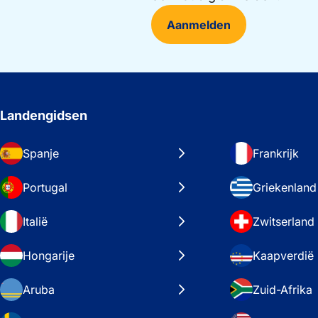
Aanmelden
Landengidsen
Spanje
Frankrijk
Portugal
Griekenland
Italië
Zwitserland
Hongarije
Kaapverdië
Aruba
Zuid-Afrika