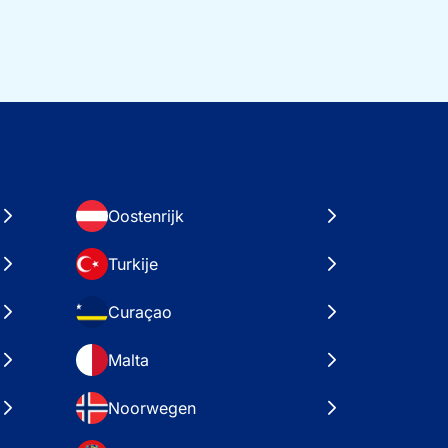
Oostenrijk
Turkije
Curaçao
Malta
Noorwegen