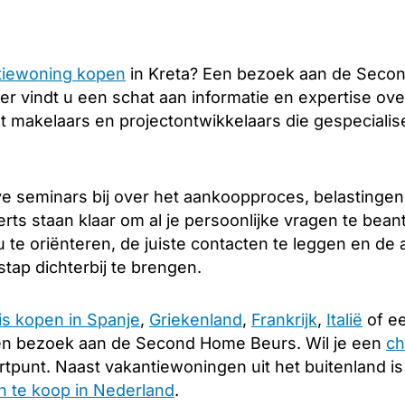
tiewoning kopen
in Kreta? Een bezoek aan de Secon
er vindt u een schat aan informatie en expertise over
 makelaars en projectontwikkelaars die gespecialise
e seminars bij over het aankoopproces, belastingen
rts staan klaar om al je persoonlijke vragen te bea
 te oriënteren, de juiste contacten te leggen en d
tap dichterbij te brengen.
is kopen in Spanje
,
Griekenland
,
Frankrijk
,
Italië
of ee
en bezoek aan de Second Home Beurs. Wil je een
ch
rtpunt. Naast vakantiewoningen uit het buitenland i
 te koop in Nederland
.