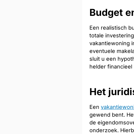
Budget en
Een realistisch 
totale investeri
vakantiewoning in
eventuele makela
sluit u een hypot
helder financieel
Het jurid
Een
vakantiewon
gewend bent. Het
de eigendomsoverd
onderzoek. Hierb