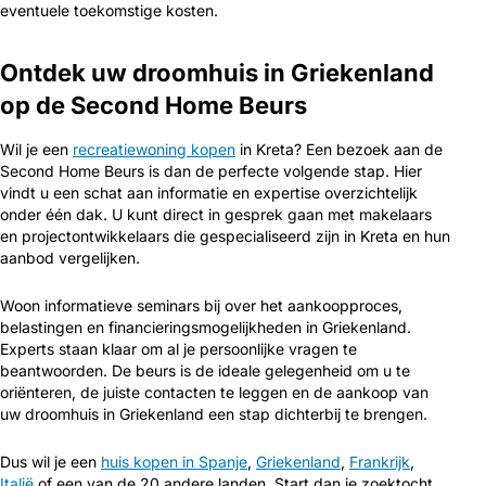
eventuele toekomstige kosten.
Ontdek uw droomhuis in Griekenland
op de Second Home Beurs
Wil je een
recreatiewoning kopen
in Kreta? Een bezoek aan de
Second Home Beurs is dan de perfecte volgende stap. Hier
vindt u een schat aan informatie en expertise overzichtelijk
onder één dak. U kunt direct in gesprek gaan met makelaars
en projectontwikkelaars die gespecialiseerd zijn in Kreta en hun
aanbod vergelijken.
Woon informatieve seminars bij over het aankoopproces,
belastingen en financieringsmogelijkheden in Griekenland.
Experts staan klaar om al je persoonlijke vragen te
beantwoorden. De beurs is de ideale gelegenheid om u te
oriënteren, de juiste contacten te leggen en de aankoop van
uw droomhuis in Griekenland een stap dichterbij te brengen.
Dus wil je een
huis kopen in Spanje
,
Griekenland
,
Frankrijk
,
Italië
of een van de 20 andere landen. Start dan je zoektocht