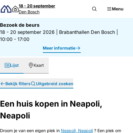
Direct naar inhoud
18 - 20 september
Menu
Den Bosch
Bezoek de beurs
18 - 20 september 2026
|
Brabanthallen Den Bosch
|
10:00 - 17:00
Meer informatie
Lijst
Kaart
Bekijk filters
Uitgebreid zoeken
Een huis kopen in Neapoli,
Neapoli
Droom je van een eigen plek in
Neapoli, Neapoli
? Een plek om