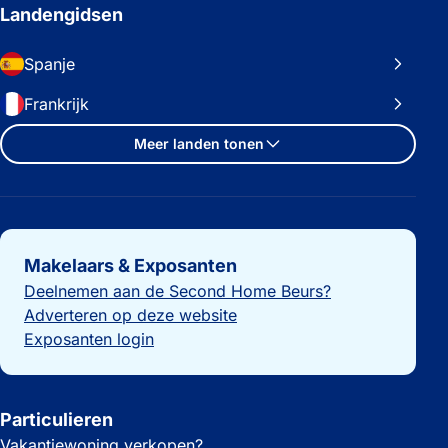
Landengidsen
Spanje
Frankrijk
Meer landen tonen
Belangrijke links
Makelaars & Exposanten
Deelnemen aan de Second Home Beurs?
Adverteren op deze website
Exposanten login
Particulieren
Vakantiewoning verkopen?