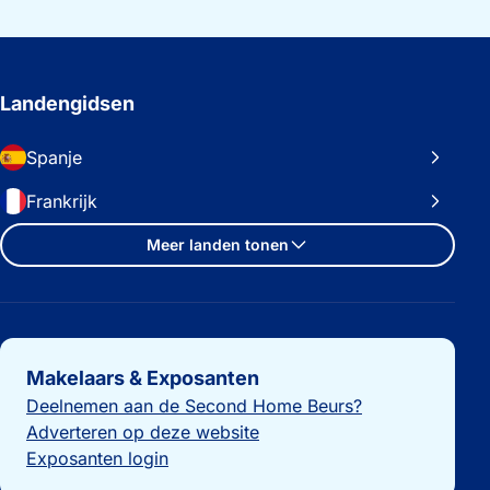
Landengidsen
Spanje
Frankrijk
Meer landen tonen
Belangrijke links
Makelaars & Exposanten
Deelnemen aan de Second Home Beurs?
Adverteren op deze website
Exposanten login