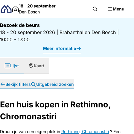
Direct naar inhoud
18 - 20 september
Menu
Den Bosch
Bezoek de beurs
18 - 20 september 2026
|
Brabanthallen Den Bosch
|
10:00 - 17:00
Meer informatie
Lijst
Kaart
Bekijk filters
Uitgebreid zoeken
Een huis kopen in Rethimno,
Chromonastiri
Droom je van een eigen plek in
Rethimno, Chromonastiri
? Een