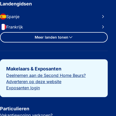
Landengidsen
Spanje
Frankrijk
Meer landen tonen
Belangrijke links
Makelaars & Exposanten
Deelnemen aan de Second Home Beurs?
Adverteren op deze website
Exposanten login
Particulieren
Vakantiewoning verkopen?