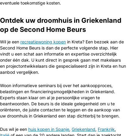
eventuele toekomstige kosten.
Ontdek uw droomhuis in Griekenland
op de Second Home Beurs
Wil je een
recreatiewoning kopen
in Kreta? Een bezoek aan de
Second Home Beurs is dan de perfecte volgende stap. Hier
vindt u een schat aan informatie en expertise overzichtelijk
onder één dak. U kunt direct in gesprek gaan met makelaars
en projectontwikkelaars die gespecialiseerd zijn in Kreta en hun
aanbod vergelijken.
Woon informatieve seminars bij over het aankoopproces,
belastingen en financieringsmogelijkheden in Griekenland.
Experts staan klaar om al je persoonlijke vragen te
beantwoorden. De beurs is de ideale gelegenheid om u te
oriënteren, de juiste contacten te leggen en de aankoop van
uw droomhuis in Griekenland een stap dichterbij te brengen.
Dus wil je een
huis kopen in Spanje
,
Griekenland
,
Frankrijk
,
Italië
of een van de 20 andere landen. Start dan je zoektocht