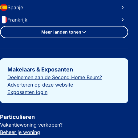
Spanje
Frankrijk
Meer landen tonen
Belangrijke links
Makelaars & Exposanten
Deelnemen aan de Second Home Beurs?
Adverteren op deze website
Exposanten login
Particulieren
Vakantiewoning verkopen?
Beheer je woning