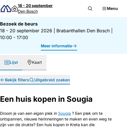
Direct naar inhoud
18 - 20 september
Menu
Den Bosch
Bezoek de beurs
18 - 20 september 2026
|
Brabanthallen Den Bosch
|
10:00 - 17:00
Meer informatie
Lijst
Kaart
Bekijk filters
Uitgebreid zoeken
Een huis kopen in Sougia
Droom je van een eigen plek in
Sougia
? Een plek om te
ontspannen, nieuwe herinneringen te maken en even weg te
zijn van de drukte? Een huis kopen in Kreta kan die