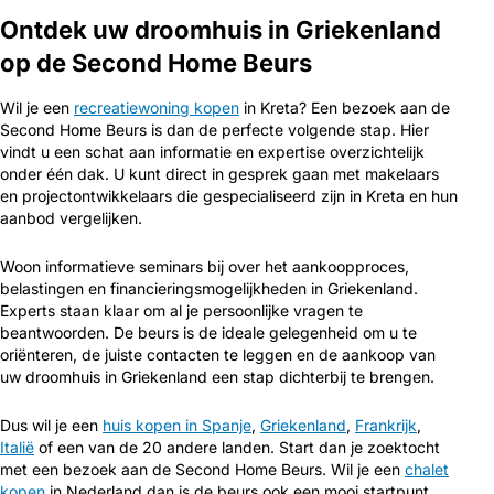
Ontdek uw droomhuis in Griekenland
op de Second Home Beurs
Wil je een
recreatiewoning kopen
in Kreta? Een bezoek aan de
Second Home Beurs is dan de perfecte volgende stap. Hier
vindt u een schat aan informatie en expertise overzichtelijk
onder één dak. U kunt direct in gesprek gaan met makelaars
en projectontwikkelaars die gespecialiseerd zijn in Kreta en hun
aanbod vergelijken.
Woon informatieve seminars bij over het aankoopproces,
belastingen en financieringsmogelijkheden in Griekenland.
Experts staan klaar om al je persoonlijke vragen te
beantwoorden. De beurs is de ideale gelegenheid om u te
oriënteren, de juiste contacten te leggen en de aankoop van
uw droomhuis in Griekenland een stap dichterbij te brengen.
Dus wil je een
huis kopen in Spanje
,
Griekenland
,
Frankrijk
,
Italië
of een van de 20 andere landen. Start dan je zoektocht
met een bezoek aan de Second Home Beurs. Wil je een
chalet
kopen
in Nederland dan is de beurs ook een mooi startpunt.