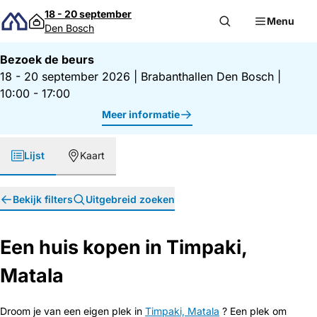
Direct naar inhoud
18 - 20 september
Menu
Den Bosch
Bezoek de beurs
18 - 20 september 2026
|
Brabanthallen Den Bosch
|
10:00 - 17:00
Meer informatie
Lijst
Kaart
Bekijk filters
Uitgebreid zoeken
Een huis kopen in Timpaki,
Matala
Droom je van een eigen plek in
Timpaki, Matala
? Een plek om