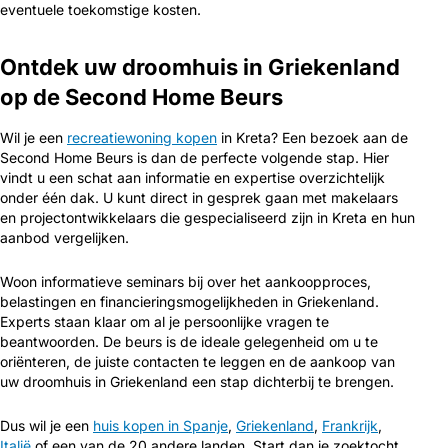
eventuele toekomstige kosten.
Ontdek uw droomhuis in Griekenland
op de Second Home Beurs
Wil je een
recreatiewoning kopen
in Kreta? Een bezoek aan de
Second Home Beurs is dan de perfecte volgende stap. Hier
vindt u een schat aan informatie en expertise overzichtelijk
onder één dak. U kunt direct in gesprek gaan met makelaars
en projectontwikkelaars die gespecialiseerd zijn in Kreta en hun
aanbod vergelijken.
Woon informatieve seminars bij over het aankoopproces,
belastingen en financieringsmogelijkheden in Griekenland.
Experts staan klaar om al je persoonlijke vragen te
beantwoorden. De beurs is de ideale gelegenheid om u te
oriënteren, de juiste contacten te leggen en de aankoop van
uw droomhuis in Griekenland een stap dichterbij te brengen.
Dus wil je een
huis kopen in Spanje
,
Griekenland
,
Frankrijk
,
Italië
of een van de 20 andere landen. Start dan je zoektocht