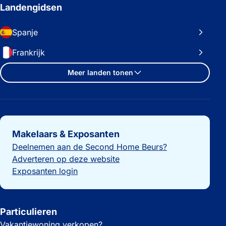
Landengidsen
Spanje
Frankrijk
Meer landen tonen
Belangrijke links
Makelaars & Exposanten
Deelnemen aan de Second Home Beurs?
Adverteren op deze website
Exposanten login
Particulieren
Vakantiewoning verkopen?