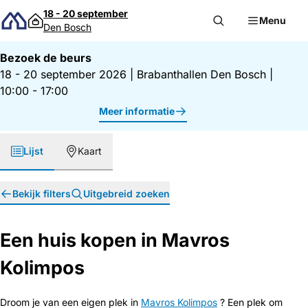
Direct naar inhoud
18 - 20 september
Menu
Den Bosch
Bezoek de beurs
18 - 20 september 2026
|
Brabanthallen Den Bosch
|
10:00 - 17:00
Meer informatie
Lijst
Kaart
Bekijk filters
Uitgebreid zoeken
Een huis kopen in Mavros
Kolimpos
Droom je van een eigen plek in
Mavros Kolimpos
? Een plek om