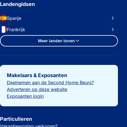
Landengidsen
Spanje
Frankrijk
Meer landen tonen
Belangrijke links
Makelaars & Exposanten
Deelnemen aan de Second Home Beurs?
Adverteren op deze website
Exposanten login
Particulieren
Vakantiewoning verkopen?