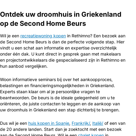
Ontdek uw droomhuis in Griekenland
op de Second Home Beurs
Wil je een
recreatiewoning kopen
in Rethimno? Een bezoek aan
de Second Home Beurs is dan de perfecte volgende stap. Hier
vindt u een schat aan informatie en expertise overzichtelijk
onder één dak. U kunt direct in gesprek gaan met makelaars
en projectontwikkelaars die gespecialiseerd zijn in Rethimno en
hun aanbod vergelijken.
Woon informatieve seminars bij over het aankoopproces,
belastingen en financieringsmogelijkheden in Griekenland.
Experts staan klaar om al je persoonlijke vragen te
beantwoorden. De beurs is de ideale gelegenheid om u te
oriënteren, de juiste contacten te leggen en de aankoop van
uw droomhuis in Griekenland een stap dichterbij te brengen.
Dus wil je een
huis kopen in Spanje
,
Frankrijk/
,
Italië/
of een van
de 20 andere landen. Start dan je zoektocht met een bezoek
aan de Second Home Beurs. Wil je een
chalet kopen
in