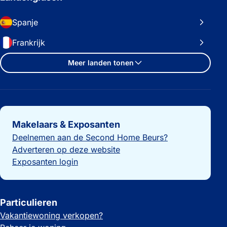
Spanje
Frankrijk
Meer landen tonen
Belangrijke links
Makelaars & Exposanten
Deelnemen aan de Second Home Beurs?
Adverteren op deze website
Exposanten login
Particulieren
Vakantiewoning verkopen?