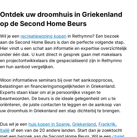
Ontdek uw droomhuis in Griekenland
op de Second Home Beurs
Wil je een
recreatiewoning kopen
in Rethymno? Een bezoek
aan de Second Home Beurs is dan de perfecte volgende stap.
Hier vindt u een schat aan informatie en expertise overzichtelijk
onder één dak. U kunt direct in gesprek gaan met makelaars
en projectontwikkelaars die gespecialiseerd zijn in Rethymno
en hun aanbod vergelijken.
Woon informatieve seminars bij over het aankoopproces,
belastingen en financieringsmogelijkheden in Griekenland.
Experts staan klaar om al je persoonlijke vragen te
beantwoorden. De beurs is de ideale gelegenheid om u te
oriënteren, de juiste contacten te leggen en de aankoop van
uw droomhuis in Griekenland een stap dichterbij te brengen.
Dus wil je een
huis kopen in Spanje
,
Griekenland
,
Frankrijk
,
Italië
of een van de 20 andere landen. Start dan je zoektocht
met een bezoek aan de Second Home Beurs. Wil je een
chalet