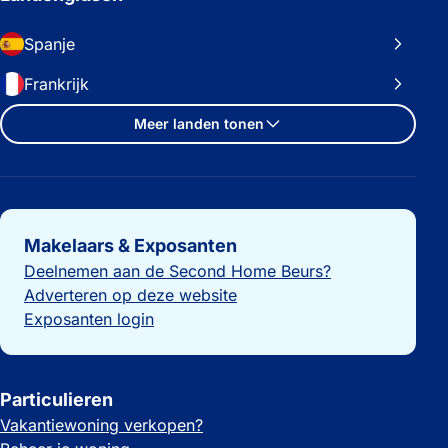
Spanje
Frankrijk
Meer landen tonen
Belangrijke links
Makelaars & Exposanten
Deelnemen aan de Second Home Beurs?
Adverteren op deze website
Exposanten login
Particulieren
Vakantiewoning verkopen?