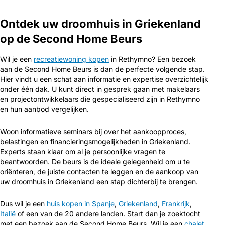
Ontdek uw droomhuis in Griekenland
op de Second Home Beurs
Wil je een
recreatiewoning kopen
in Rethymno? Een bezoek
aan de Second Home Beurs is dan de perfecte volgende stap.
Hier vindt u een schat aan informatie en expertise overzichtelijk
onder één dak. U kunt direct in gesprek gaan met makelaars
en projectontwikkelaars die gespecialiseerd zijn in Rethymno
en hun aanbod vergelijken.
Woon informatieve seminars bij over het aankoopproces,
belastingen en financieringsmogelijkheden in Griekenland.
Experts staan klaar om al je persoonlijke vragen te
beantwoorden. De beurs is de ideale gelegenheid om u te
oriënteren, de juiste contacten te leggen en de aankoop van
uw droomhuis in Griekenland een stap dichterbij te brengen.
Dus wil je een
huis kopen in Spanje
,
Griekenland
,
Frankrijk
,
Italië
of een van de 20 andere landen. Start dan je zoektocht
met een bezoek aan de Second Home Beurs. Wil je een
chalet