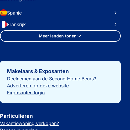
Spanje
Frankrijk
Meer landen tonen
Belangrijke links
Makelaars & Exposanten
Deelnemen aan de Second Home Beurs?
Adverteren op deze website
Exposanten login
Particulieren
Vakantiewoning verkopen?