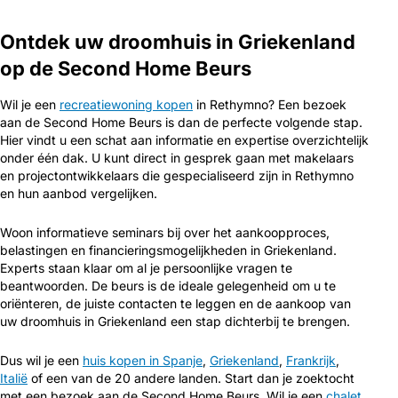
Ontdek uw droomhuis in Griekenland
op de Second Home Beurs
Wil je een
recreatiewoning kopen
in Rethymno? Een bezoek
aan de Second Home Beurs is dan de perfecte volgende stap.
Hier vindt u een schat aan informatie en expertise overzichtelijk
onder één dak. U kunt direct in gesprek gaan met makelaars
en projectontwikkelaars die gespecialiseerd zijn in Rethymno
en hun aanbod vergelijken.
Woon informatieve seminars bij over het aankoopproces,
belastingen en financieringsmogelijkheden in Griekenland.
Experts staan klaar om al je persoonlijke vragen te
beantwoorden. De beurs is de ideale gelegenheid om u te
oriënteren, de juiste contacten te leggen en de aankoop van
uw droomhuis in Griekenland een stap dichterbij te brengen.
Dus wil je een
huis kopen in Spanje
,
Griekenland
,
Frankrijk
,
Italië
of een van de 20 andere landen. Start dan je zoektocht
met een bezoek aan de Second Home Beurs. Wil je een
chalet