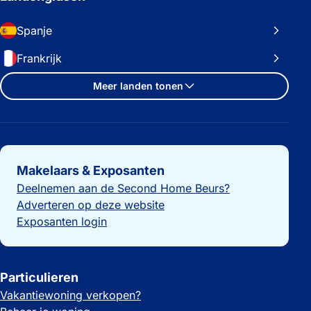
Spanje
Frankrijk
Meer landen tonen
Belangrijke links
Makelaars & Exposanten
Deelnemen aan de Second Home Beurs?
Adverteren op deze website
Exposanten login
Particulieren
Vakantiewoning verkopen?