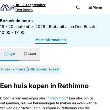
Direct naar inhoud
18 - 20 september
Menu
Den Bosch
Bezoek de beurs
18 - 20 september 2026
|
Brabanthallen Den Bosch
|
10:00 - 17:00
Meer informatie
Lijst
Kaart
Bekijk filters
Uitgebreid zoeken
Een huis kopen in Rethimno
Droom je van een eigen plek in
Rethimno
? Een plek om te
ontspannen, nieuwe herinneringen te maken en even weg te
zijn van de drukte? Een huis kopen in Rethymno kan die