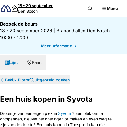
Direct naar inhoud
18 - 20 september
Menu
Den Bosch
Bezoek de beurs
18 - 20 september 2026
|
Brabanthallen Den Bosch
|
10:00 - 17:00
Meer informatie
Lijst
Kaart
Bekijk filters
Uitgebreid zoeken
Een huis kopen in Syvota
Droom je van een eigen plek in
Syvota
? Een plek om te
ontspannen, nieuwe herinneringen te maken en even weg te
zijn van de drukte? Een huis kopen in Thesprotia kan die