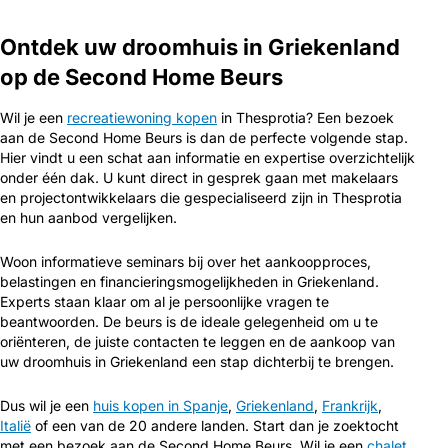
Ontdek uw droomhuis in Griekenland
op de Second Home Beurs
Wil je een
recreatiewoning kopen
in Thesprotia? Een bezoek
aan de Second Home Beurs is dan de perfecte volgende stap.
Hier vindt u een schat aan informatie en expertise overzichtelijk
onder één dak. U kunt direct in gesprek gaan met makelaars
en projectontwikkelaars die gespecialiseerd zijn in Thesprotia
en hun aanbod vergelijken.
Woon informatieve seminars bij over het aankoopproces,
belastingen en financieringsmogelijkheden in Griekenland.
Experts staan klaar om al je persoonlijke vragen te
beantwoorden. De beurs is de ideale gelegenheid om u te
oriënteren, de juiste contacten te leggen en de aankoop van
uw droomhuis in Griekenland een stap dichterbij te brengen.
Dus wil je een
huis kopen in Spanje
,
Griekenland
,
Frankrijk
,
Italië
of een van de 20 andere landen. Start dan je zoektocht
met een bezoek aan de Second Home Beurs. Wil je een
chalet