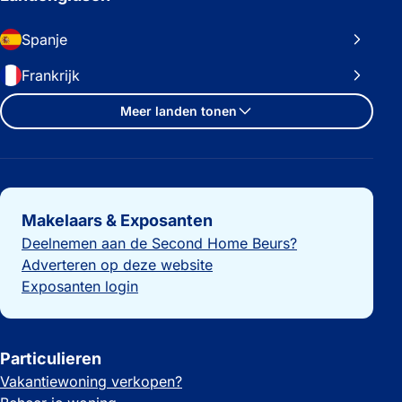
Spanje
Frankrijk
Meer landen tonen
Belangrijke links
Makelaars & Exposanten
Deelnemen aan de Second Home Beurs?
Adverteren op deze website
Exposanten login
Particulieren
Vakantiewoning verkopen?