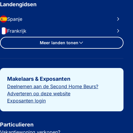
Landengidsen
Spanje
Frankrijk
Meer landen tonen
Belangrijke links
Makelaars & Exposanten
Deelnemen aan de Second Home Beurs?
Adverteren op deze website
Exposanten login
Particulieren
Vakantiewoning verkopen?