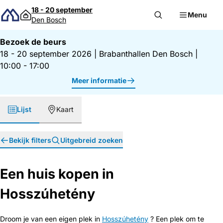
Direct naar inhoud
18 - 20 september
Menu
Den Bosch
Bezoek de beurs
18 - 20 september 2026
|
Brabanthallen Den Bosch
|
10:00 - 17:00
Meer informatie
Lijst
Kaart
Bekijk filters
Uitgebreid zoeken
Een huis kopen in
Hosszúhetény
Droom je van een eigen plek in
Hosszúhetény
? Een plek om te