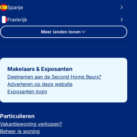
Spanje
Frankrijk
Meer landen tonen
Belangrijke links
Makelaars & Exposanten
Deelnemen aan de Second Home Beurs?
Adverteren op deze website
Exposanten login
Particulieren
Vakantiewoning verkopen?
Beheer je woning