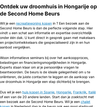
Ontdek uw droomhuis in Hongarije op
de Second Home Beurs
Wil je een
recreatiewoning kopen
in ? Een bezoek aan de
Second Home Beurs is dan de perfecte volgende stap. Hier
vindt u een schat aan informatie en expertise overzichtelijk
onder één dak. U kunt direct in gesprek gaan met makelaars
en projectontwikkelaars die gespecialiseerd zijn in en hun
aanbod vergelijken.
Woon informatieve seminars bij over het aankoopproces,
belastingen en financieringsmogelijkheden in Hongarije.
Experts staan klaar om al je persoonlijke vragen te
beantwoorden. De beurs is de ideale gelegenheid om u te
oriënteren, de juiste contacten te leggen en de aankoop van
uw droomhuis in Hongarije een stap dichterbij te brengen.
Dus wil je een
huis kopen in Spanje
,
Hongarije
,
Frankrijk
,
Italië
of een van de 20 andere landen. Start dan je zoektocht met
een bezoek aan de Second Home Beurs. Wil je een
chalet
kopen
in Nederland dan is de beurs ook een mooi startpunt.