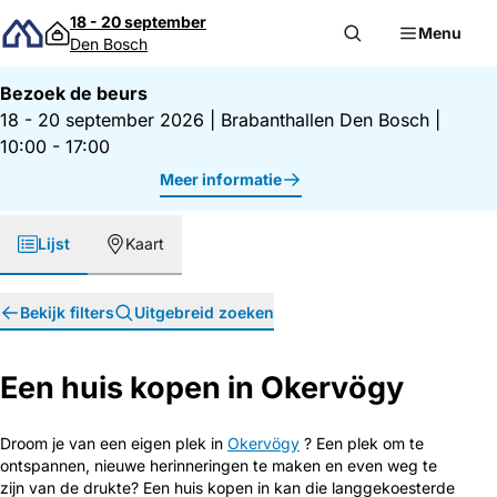
Direct naar inhoud
18 - 20 september
Menu
Den Bosch
Bezoek de beurs
18 - 20 september 2026
|
Brabanthallen Den Bosch
|
10:00 - 17:00
Meer informatie
Lijst
Kaart
Bekijk filters
Uitgebreid zoeken
Een huis kopen in Okervögy
Droom je van een eigen plek in
Okervögy
? Een plek om te
ontspannen, nieuwe herinneringen te maken en even weg te
zijn van de drukte? Een huis kopen in kan die langgekoesterde