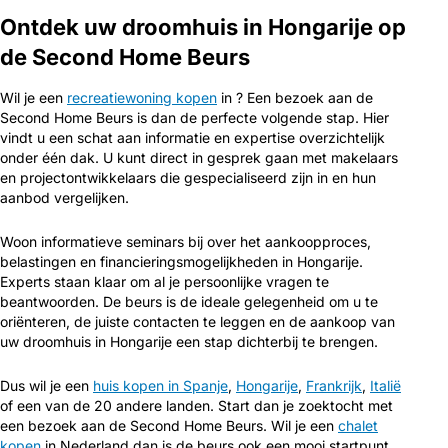
Ontdek uw droomhuis in Hongarije op
de Second Home Beurs
Wil je een
recreatiewoning kopen
in ? Een bezoek aan de
Second Home Beurs is dan de perfecte volgende stap. Hier
vindt u een schat aan informatie en expertise overzichtelijk
onder één dak. U kunt direct in gesprek gaan met makelaars
en projectontwikkelaars die gespecialiseerd zijn in en hun
aanbod vergelijken.
Woon informatieve seminars bij over het aankoopproces,
belastingen en financieringsmogelijkheden in Hongarije.
Experts staan klaar om al je persoonlijke vragen te
beantwoorden. De beurs is de ideale gelegenheid om u te
oriënteren, de juiste contacten te leggen en de aankoop van
uw droomhuis in Hongarije een stap dichterbij te brengen.
Dus wil je een
huis kopen in Spanje
,
Hongarije
,
Frankrijk
,
Italië
of een van de 20 andere landen. Start dan je zoektocht met
een bezoek aan de Second Home Beurs. Wil je een
chalet
kopen
in Nederland dan is de beurs ook een mooi startpunt.