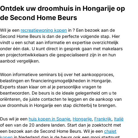
Ontdek uw droomhuis in Hongarije op
de Second Home Beurs
Wil je een
recreatiewoning kopen
in ? Een bezoek aan de
Second Home Beurs is dan de perfecte volgende stap. Hier
vindt u een schat aan informatie en expertise overzichtelijk
onder één dak. U kunt direct in gesprek gaan met makelaars
en projectontwikkelaars die gespecialiseerd zijn in en hun
aanbod vergelijken.
Woon informatieve seminars bij over het aankoopproces,
belastingen en financieringsmogelijkheden in Hongarije.
Experts staan klaar om al je persoonlijke vragen te
beantwoorden. De beurs is de ideale gelegenheid om u te
oriënteren, de juiste contacten te leggen en de aankoop van
uw droomhuis in Hongarije een stap dichterbij te brengen.
Dus wil je een
huis kopen in Spanje
,
Hongarije
,
Frankrijk
,
Italië
of een van de 20 andere landen. Start dan je zoektocht met
een bezoek aan de Second Home Beurs. Wil je een
chalet
kopen
in Nederland dan is de beurs ook een mooi startpunt.