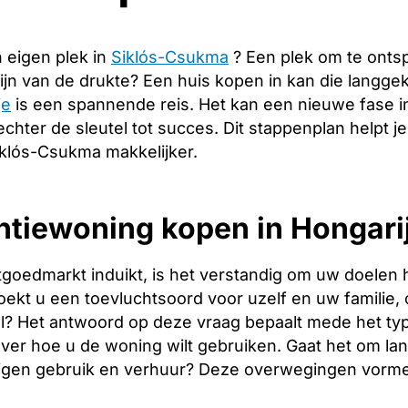
 eigen plek in
Siklós-Csukma
? Een plek om te onts
ijn van de drukte? Een huis kopen in kan die langg
je
is een spannende reis. Het kan een nieuwe fase i
echter de sleutel tot succes. Dit stappenplan helpt j
iklós-Csukma makkelijker.
tiewoning kopen in Hongarij
tgoedmarkt induikt, is het verstandig om uw doelen 
oekt u een toevluchtsoord voor uzelf en uw familie, o
l? Het antwoord op deze vraag bepaalt mede het type
over hoe u de woning wilt gebruiken. Gaat het om l
igen gebruik en verhuur? Deze overwegingen vormen