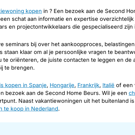
tiewoning kopen
in ? Een bezoek aan de Second Hom
u een schat aan informatie en expertise overzichtelij
s en projectontwikkelaars die gespecialiseerd zijn 
e seminars bij over het aankoopproces, belastingen
s staan klaar om al je persoonlijke vragen te beantw
 te oriënteren, de juiste contacten te leggen en d
ij te brengen.
is kopen in Spanje
,
Hongarije
,
Frankrijk
,
Italië
of een 
en bezoek aan de Second Home Beurs. Wil je een
ch
rtpunt. Naast vakantiewoningen uit het buitenland i
 te koop in Nederland
.