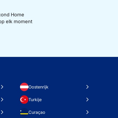
Second Home
e op elk moment
Oostenrijk
Turkije
Curaçao