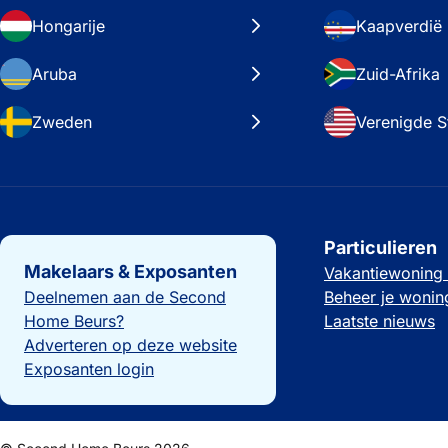
Hongarije
Kaapverdië
Aruba
Zuid-Afrika
Zweden
Verenigde S
Belangrijke links
Particulieren
Makelaars & Exposanten
Vakantiewoning
Deelnemen aan de Second
Beheer je wonin
Home Beurs?
Laatste nieuws
Adverteren op deze website
Exposanten login