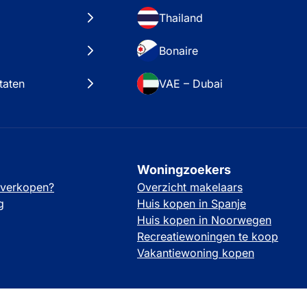
Thailand
Bonaire
taten
VAE – Dubai
Woningzoekers
 verkopen?
Overzicht makelaars
g
Huis kopen in Spanje
Huis kopen in Noorwegen
Recreatiewoningen te koop
Vakantiewoning kopen