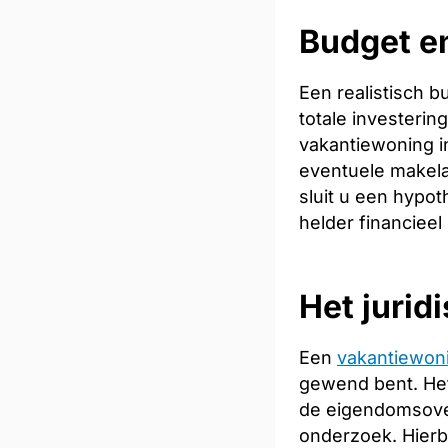
Budget e
Een realistisch 
totale investeri
vakantiewoning in
eventuele makela
sluit u een hypot
helder financieel
Het jurid
Een
vakantiewon
gewend bent. Het
de eigendomsoverd
onderzoek. Hierb