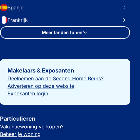
Spanje
Frankrijk
Meer landen tonen
Belangrijke links
Makelaars & Exposanten
Deelnemen aan de Second Home Beurs?
Adverteren op deze website
Exposanten login
Particulieren
Vakantiewoning verkopen?
Beheer je woning