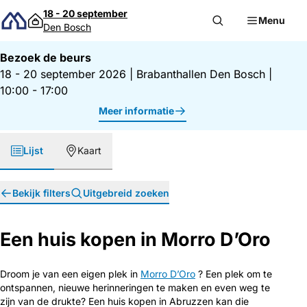
Direct naar inhoud
18 - 20 september
Menu
Den Bosch
Bezoek de beurs
18 - 20 september 2026
|
Brabanthallen Den Bosch
|
10:00 - 17:00
Meer informatie
Lijst
Kaart
Bekijk filters
Uitgebreid zoeken
Een huis kopen in Morro D’Oro
Droom je van een eigen plek in
Morro D’Oro
? Een plek om te
ontspannen, nieuwe herinneringen te maken en even weg te
zijn van de drukte? Een huis kopen in Abruzzen kan die