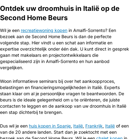
Ontdek uw droomhuis in Italië op de
Second Home Beurs
Wil je een
recreatiewoning kopen
in Amalfi-Sorrento? Een
bezoek aan de Second Home Beurs is dan de perfecte
volgende stap. Hier vindt u een schat aan informatie en
expertise overzichtelijk onder één dak. U kunt direct in gesprek
gaan met makelaars en projectontwikkelaars die
gespecialiseerd zijn in Amalfi-Sorrento en hun aanbod
vergelijken.
Woon informatieve seminars bij over het aankoopproces,
belastingen en financieringsmogelijkheden in Italië. Experts
staan klaar om al je persoonlijke vragen te beantwoorden. De
beurs is de ideale gelegenheid om u te oriënteren, de juiste
contacten te leggen en de aankoop van uw droomhuis in Italië
een stap dichterbij te brengen.
Dus wil je een
huis kopen in Spanje
,
Italië
,
Frankrijk
,
Italië
of een
van de 20 andere landen. Start dan je zoektocht met een
bezoek aan de Second Home Beurs. Wil je een
chalet kopen
in