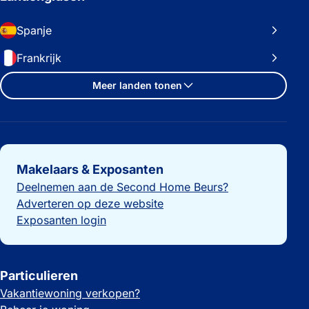
Spanje
Frankrijk
Meer landen tonen
Belangrijke links
Makelaars & Exposanten
Deelnemen aan de Second Home Beurs?
Adverteren op deze website
Exposanten login
Particulieren
Vakantiewoning verkopen?